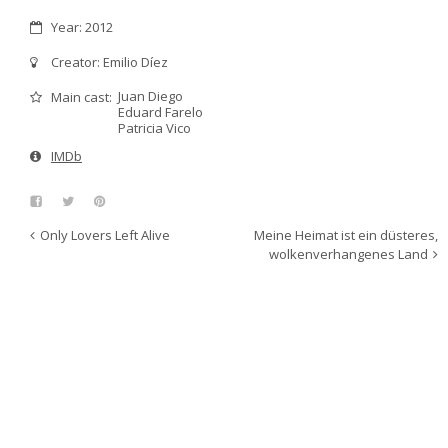
Year: 2012
Creator: Emilio Díez
Juan Diego
Main cast:
Eduard Farelo
Patricia Vico
IMDb
Only Lovers Left Alive
Meine Heimat ist ein düsteres,
wolkenverhangenes Land